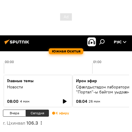
РУС
Южная Осетия
00:00
01:00
Главные темы
Ирон эфир
Новости
Сфæлдыстадон лаборатори
"Портал"-ы байгом уыдзæн
зындгонд нывгæнæг Гасситы
08:00
08:04
4 мин
26 мин
Æхсары куыстыты равдыст
Вчера
Сегодня
К эфиру
г. Цхинвал
106.3