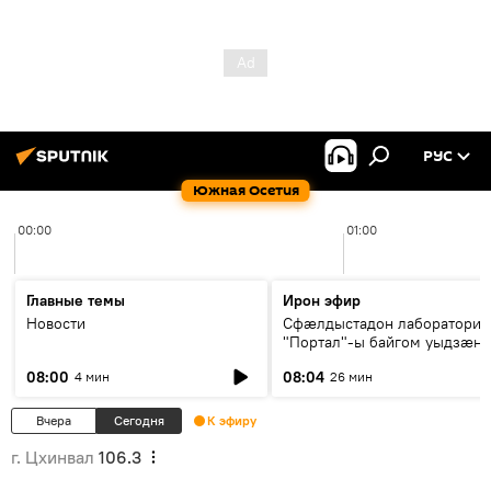
РУС
Южная Осетия
00:00
01:00
Главные темы
Ирон эфир
Новости
Сфæлдыстадон лаборатори
"Портал"-ы байгом уыдзæн
зындгонд нывгæнæг Гасситы
08:00
08:04
4 мин
26 мин
Æхсары куыстыты равдыст
Вчера
Сегодня
К эфиру
г. Цхинвал
106.3