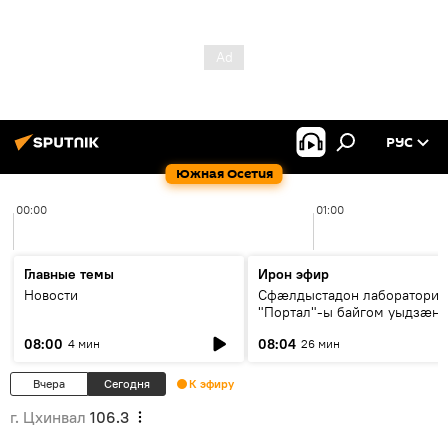
РУС
Южная Осетия
00:00
01:00
Главные темы
Ирон эфир
Новости
Сфæлдыстадон лаборатори
"Портал"-ы байгом уыдзæн
зындгонд нывгæнæг Гасситы
08:00
08:04
4 мин
26 мин
Æхсары куыстыты равдыст
Вчера
Сегодня
К эфиру
г. Цхинвал
106.3