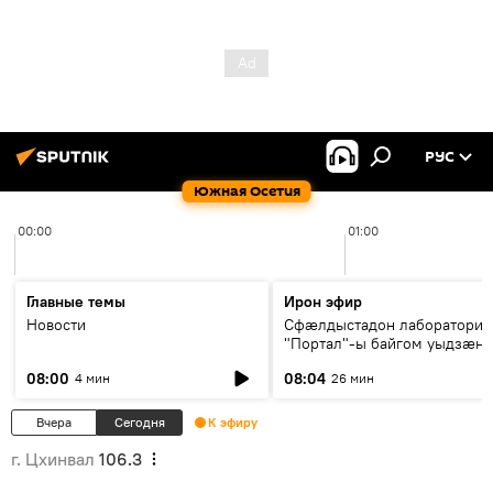
РУС
Южная Осетия
00:00
01:00
Главные темы
Ирон эфир
Новости
Сфæлдыстадон лаборатори
"Портал"-ы байгом уыдзæн
зындгонд нывгæнæг Гасситы
08:00
08:04
4 мин
26 мин
Æхсары куыстыты равдыст
Вчера
Сегодня
К эфиру
г. Цхинвал
106.3