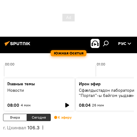
РУС
Южная Осетия
00:00
01:00
Главные темы
Ирон эфир
Новости
Сфæлдыстадон лаборатори
"Портал"-ы байгом уыдзæн
зындгонд нывгæнæг Гасситы
08:00
08:04
4 мин
26 мин
Æхсары куыстыты равдыст
Вчера
Сегодня
К эфиру
г. Цхинвал
106.3