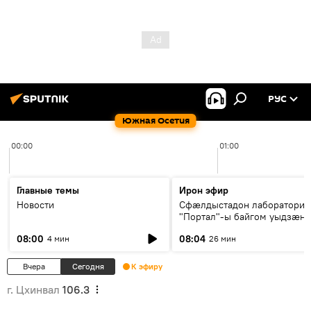
РУС
Южная Осетия
00:00
01:00
Главные темы
Ирон эфир
Новости
Сфæлдыстадон лаборатори
"Портал"-ы байгом уыдзæн
зындгонд нывгæнæг Гасситы
08:00
08:04
4 мин
26 мин
Æхсары куыстыты равдыст
Вчера
Сегодня
К эфиру
г. Цхинвал
106.3