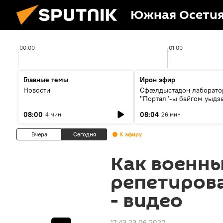
Южная Осети
00:00
01:00
Главные темы
Ирон эфир
Новости
Сфæлдыстадон лаборато
"Портал"-ы байгом уыдз
зындгонд нывгæнæг Гасс
08:00
08:04
4 мин
26 мин
Æхсары куыстыты равды
Вчера
Сегодня
К эфиру
Как военн
репетиров
- видео
17:43 23.06.2020