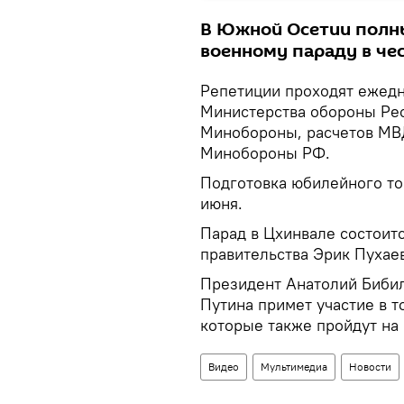
В Южной Осетии полн
военному параду в че
Репетиции проходят ежедн
Министерства обороны Рес
Минобороны, расчетов МВД
Минобороны РФ.
Подготовка юбилейного то
июня.
Парад в Цхинвале состоитс
правительства Эрик Пухаев
Президент Анатолий Биби
Путина примет участие в 
которые также пройдут на 
Видео
Мультимедиа
Новости