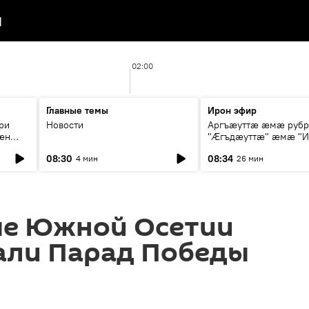
я
02:00
Главные темы
Ирон эфир
ри
Новости
Аргъæуттæ æмæ руб
æн
"Æгъдæуттæ" æмæ "И
иты
зæгъ"
08:30
08:34
4 мин
26 мин
ст
ые Южной Осетии
али Парад Победы