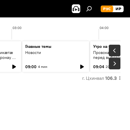
РУС
ИР
03:00
04:00
Главные темы
Утро на Спутнике
рикæтæ
Новости
Провокации со сто
ронау æй
перед выборами в Г
09:00
09:04
4 мин
20 мин
г. Цхинвал
106.3