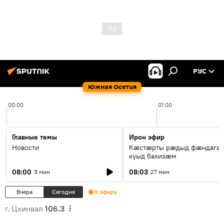
РУС
Южная Осетия
00:00
01:00
Главные темы
Ирон эфир
Новости
Кæстæрты рæдыд фæндагæ
куыд бахизæм
08:00
08:03
3 мин
27 мин
Вчера
Сегодня
К эфиру
г. Цхинвал
106.3