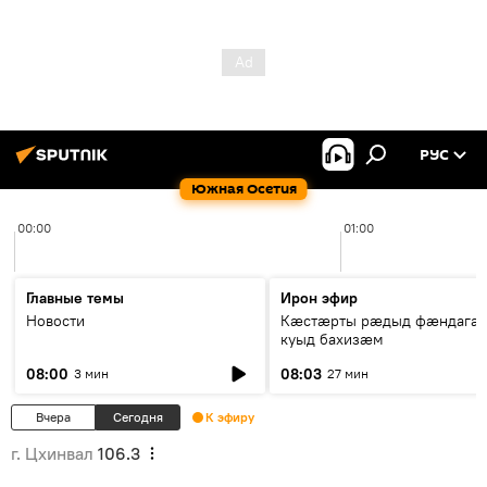
РУС
Южная Осетия
00:00
01:00
Главные темы
Ирон эфир
Новости
Кæстæрты рæдыд фæндагæ
куыд бахизæм
08:00
08:03
3 мин
27 мин
Вчера
Сегодня
К эфиру
г. Цхинвал
106.3