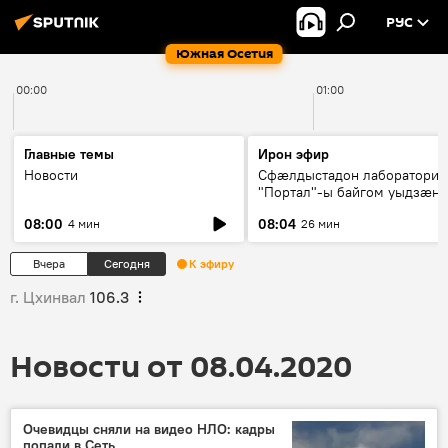
РУС
Южная Осетия
00:00
01:00
Главные темы
Ирон эфир
Новости
Сфæлдыстадон лаборатори
"Портал"-ы байгом уыдзæн
зындгонд нывгæнæг Гасситы
08:00
08:04
4 мин
26 мин
Æхсары куыстыты равдыст
Вчера
Сегодня
К эфиру
г. Цхинвал
106.3
Новости от 08.04.2020
Очевидцы сняли на видео НЛО: кадры
попали в Сеть