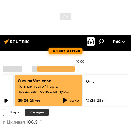
РУС
Южная Осетия
10:00
Утро на Спутнике
On air
Конный театр "Нарты"
представит обновленную
концертную программу
эфир
09:34
12:35
26 мин
28 мин
"Легенды возвращаются"
Вчера
Сегодня
г. Цхинвал
106.3