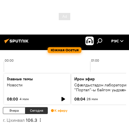
РУС
Южная Осетия
00:00
01:00
Главные темы
Ирон эфир
Новости
Сфæлдыстадон лаборатори
"Портал"-ы байгом уыдзæн
зындгонд нывгæнæг Гасситы
08:00
08:04
4 мин
26 мин
Æхсары куыстыты равдыст
Вчера
Сегодня
К эфиру
г. Цхинвал
106.3