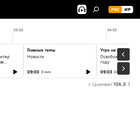
РУС
ИР
03:00
04:00
Главные темы
Утро на Спутнике
актер
Новости
Освобождение Цхин
мæ
году
стагон
09:00
09:03
3 мин
24 мин
г. Цхинвал
106.3