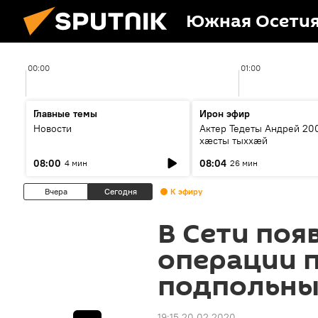
Южная Осети
00:00
01:00
Главные темы
Ирон эфир
Новости
Актер Тедеты Андрей 20
хæсты тыххæй
08:00
08:04
4 мин
26 мин
Вчера
Сегодня
К эфиру
В Сети поя
операции п
подпольны
19:15 20.02.2020