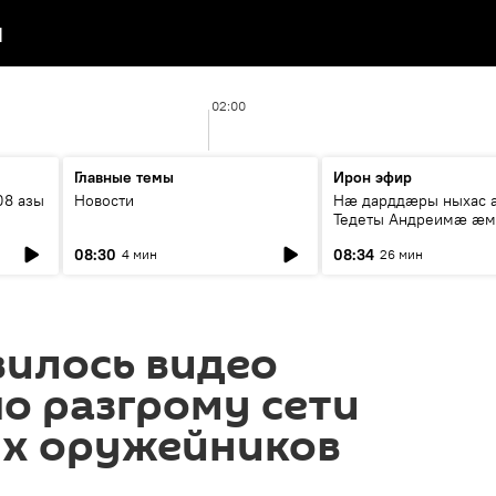
я
02:00
Главные темы
Ирон эфир
08 азы
Новости
Нæ дарддæры ныхас 
Тедеты Андреимæ æ
рубрикæ "Зæххыл рæ
08:30
08:34
4 мин
26 мин
хæст цыди"
вилось видео
о разгрому сети
х оружейников