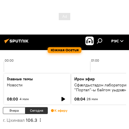
РУС
Южная Осетия
00:00
01:00
Главные темы
Ирон эфир
Новости
Сфæлдыстадон лаборатори
"Портал"-ы байгом уыдзæн
зындгонд нывгæнæг Гасситы
08:00
08:04
4 мин
26 мин
Æхсары куыстыты равдыст
Вчера
Сегодня
К эфиру
г. Цхинвал
106.3