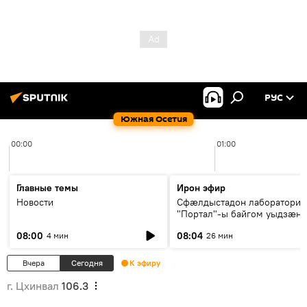
РУС
Южная Осетия
00:00
01:00
Главные темы
Ирон эфир
Новости
Сфæлдыстадон лаборатори
"Портал"-ы байгом уыдзæн
зындгонд нывгæнæг Гасситы
08:00
08:04
4 мин
26 мин
Æхсары куыстыты равдыст
Вчера
Сегодня
К эфиру
г. Цхинвал
106.3