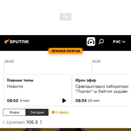
РУС
Южная Осетия
00:00
01:00
Главные темы
Ирон эфир
Новости
Сфæлдыстадон лаборатори
"Портал"-ы байгом уыдзæн
зындгонд нывгæнæг Гасситы
08:00
08:04
4 мин
26 мин
Æхсары куыстыты равдыст
Вчера
Сегодня
К эфиру
г. Цхинвал
106.3