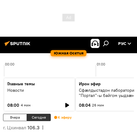
РУС
Южная Осетия
00:00
01:00
Главные темы
Ирон эфир
Новости
Сфæлдыстадон лаборатори
"Портал"-ы байгом уыдзæн
зындгонд нывгæнæг Гасситы
08:00
08:04
4 мин
26 мин
Æхсары куыстыты равдыст
Вчера
Сегодня
К эфиру
г. Цхинвал
106.3