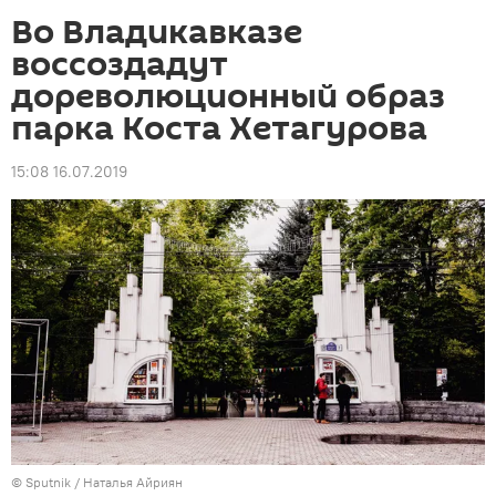
Во Владикавказе
воссоздадут
дореволюционный образ
парка Коста Хетагурова
15:08 16.07.2019
© Sputnik / Наталья Айриян