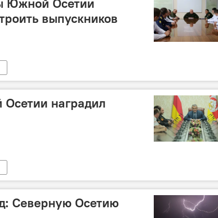
ы Южной Осетии
троить выпускников
 Осетии наградил
ад: Северную Осетию