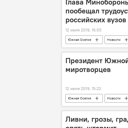
Глава Миноборон
пообещал трудоус
российских вузов
12 июля 2019, 16:05
Южная Осетия
Новости
Президент Южной
миротворцев
12 июля 2019, 15:22
Южная Осетия
Новости
Ливни, грозы, гр
опять штормит