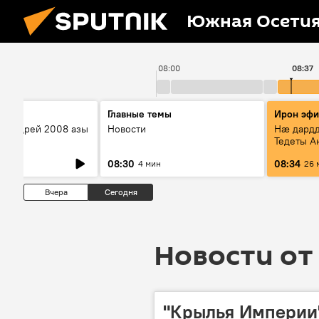
Южная Осети
08:00
08:37
Главные темы
Ирон эф
ы Андрей 2008 азы
Новости
Нæ дардд
æй
Тедеты 
рубрикæ 
08:30
08:34
4 мин
26 
хæст цыд
Вчера
Сегодня
Новости от 
"Крылья Империи"