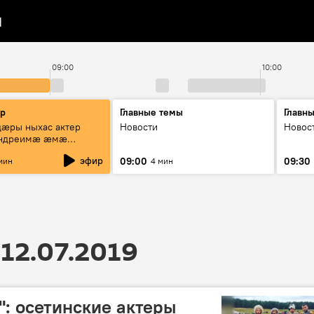
я
09:00
10:00
ир
Главные темы
Главн
æры ныхас актер
Новости
Новос
Андреимæ æмæ
"Зæххыл рæстагон
эфир
09:00
09:30
мин
4 мин
и"
12.07.2019
: осетинские актеры