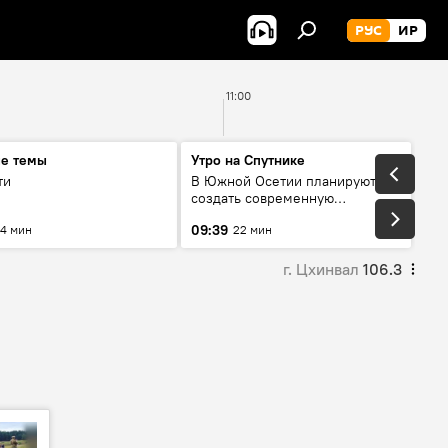
РУС
ИР
11:00
ые темы
Утро на Спутнике
ти
В Южной Осетии планируют
создать современную
цифровую среду
09:39
4 мин
22 мин
г. Цхинвал
106.3