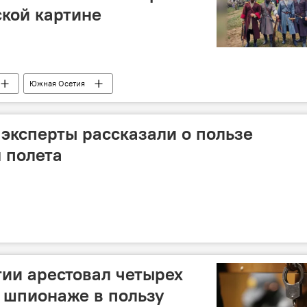
ской картине
Южная Осетия
 эксперты рассказали о пользе
я полета
ии арестовал четырех
о шпионаже в пользу