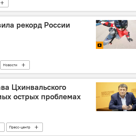
вила рекорд России
Новости
ава Цхинвальского
мых острых проблемах
Пресс-центр