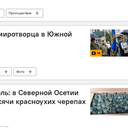
Происшествия
 миротворца в Южной
14
а
Фото
ль: в Северной Осетии
сячи красноухих черепах