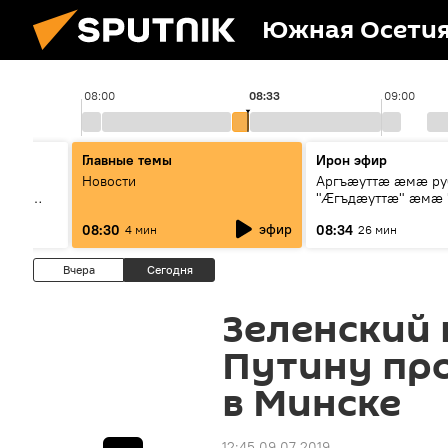
Южная Осети
08:00
08:33
09:00
Главные темы
Ирон эфир
тори
Новости
Аргъæуттæ æмæ р
дзæн
"Æгъдæуттæ" æмæ 
сситы
зæгъ"
эфир
08:30
08:34
4 мин
26 мин
дыст
Вчера
Сегодня
Зеленский
Путину пр
в Минске
12:45 09.07.2019