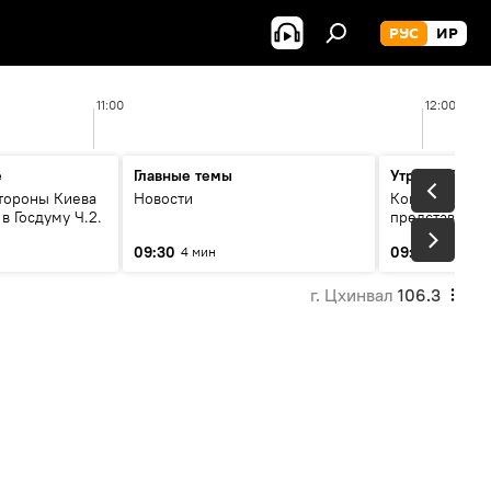
РУС
ИР
11:00
12:00
е
Главные темы
Утро на Спут
тороны Киева
Новости
Конный театр
в Госдуму Ч.2.
представит о
концертную 
09:30
09:39
4 мин
26 мин
"Легенды воз
г. Цхинвал
106.3