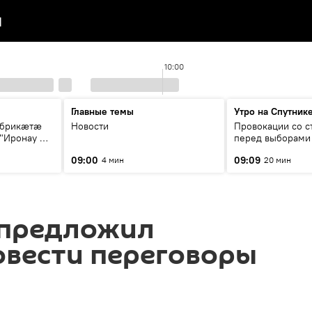
я
10:00
Главные темы
Утро на Спутник
убрикæтæ
Новости
Провокации со с
"Иронау æй
перед выборами 
09:00
09:09
4 мин
20 мин
 предложил
овести переговоры