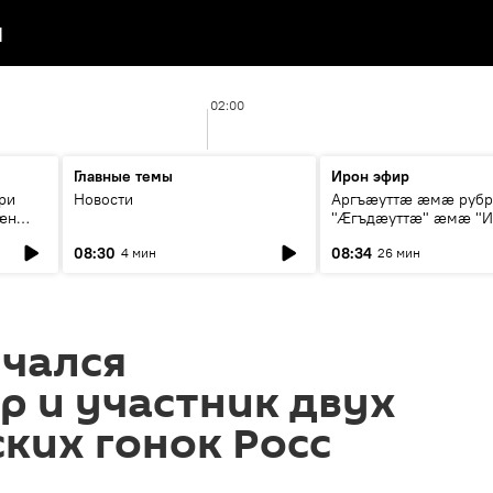
я
02:00
Главные темы
Ирон эфир
ри
Новости
Аргъæуттæ æмæ руб
æн
"Æгъдæуттæ" æмæ "И
иты
зæгъ"
08:30
08:34
4 мин
26 мин
ст
нчался
 и участник двух
ких гонок Росс