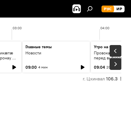
РУС
ИР
03:00
04:00
Главные темы
Утро на Спутнике
рикæтæ
Новости
Провокации со сто
ронау æй
перед выборами в Г
09:00
09:04
4 мин
20 мин
г. Цхинвал
106.3