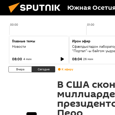
Южная Осети
00:00
01:00
Главные темы
Ирон эфир
Новости
Сфæлдыстадон лаборато
"Портал"-ы байгом уыдз
зындгонд нывгæнæг Гасс
08:00
08:04
4 мин
26 мин
Æхсары куыстыты равды
Вчера
Сегодня
К эфиру
В США ско
миллиардер
президентс
Перо