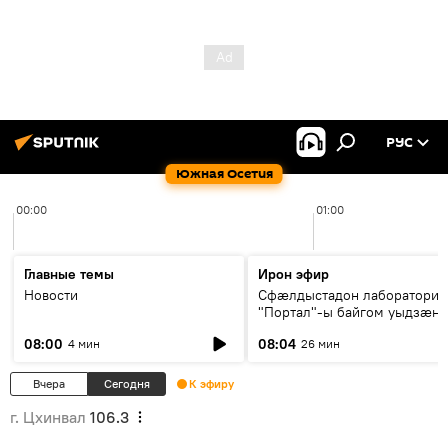
РУС
Южная Осетия
00:00
01:00
Главные темы
Ирон эфир
Новости
Сфæлдыстадон лаборатори
"Портал"-ы байгом уыдзæн
зындгонд нывгæнæг Гасситы
08:00
08:04
4 мин
26 мин
Æхсары куыстыты равдыст
Вчера
Сегодня
К эфиру
г. Цхинвал
106.3