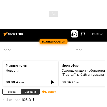
РУС
Южная Осетия
00:00
01:00
Главные темы
Ирон эфир
Новости
Сфæлдыстадон лаборатори
"Портал"-ы байгом уыдзæн
зындгонд нывгæнæг Гасситы
08:00
08:04
4 мин
26 мин
Æхсары куыстыты равдыст
Вчера
Сегодня
К эфиру
г. Цхинвал
106.3