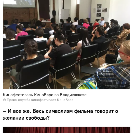
Кинофестиваль КиноБарс во Владикавказе
© Пресс-служба кинофестиваля КиноБарс
– И все же. Весь символизм фильма говорит о
желании свободы?