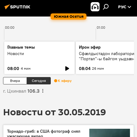
РУС
Южная Осетия
00:00
01:00
Главные темы
Ирон эфир
Новости
Сфæлдыстадон лаборатори
"Портал"-ы байгом уыдзæн
зындгонд нывгæнæг Гасситы
08:00
08:04
4 мин
26 мин
Æхсары куыстыты равдыст
Вчера
Сегодня
К эфиру
г. Цхинвал
106.3
Новости от 30.05.2019
Торнадо-гриб: в США фотограф снял
ужасающее видео