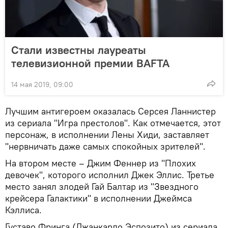
Стали известны лауреаты
телевизионной премии BAFTA
14 мая 2019, 09:00
Лучшим антигероем оказалась Серсея Ланнистер
из сериала "Игра престолов". Как отмечается, этот
персонаж, в исполнении Лены Хиди, заставляет
"нервничать даже самых спокойных зрителей".
На втором месте – Джим Феннер из "Плохих
девочек", которого исполнил Джек Эллис. Третье
место занял злодей Гай Балтар из "Звездного
крейсера Галактики" в исполнении Джеймса
Кэллиса.
Густаво Фринга (Джанкарло Эспозито) из сериала