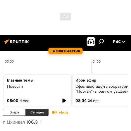
РУС
Южная Осетия
00:00
01:00
Главные темы
Ирон эфир
Новости
Сфæлдыстадон лаборатори
"Портал"-ы байгом уыдзæн
зындгонд нывгæнæг Гасситы
08:00
08:04
4 мин
26 мин
Æхсары куыстыты равдыст
Вчера
Сегодня
К эфиру
г. Цхинвал
106.3