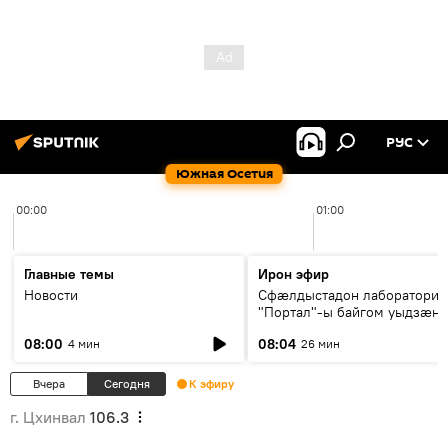
РУС
Южная Осетия
00:00
01:00
Главные темы
Ирон эфир
Новости
Сфæлдыстадон лаборатори
"Портал"-ы байгом уыдзæн
зындгонд нывгæнæг Гасситы
08:00
08:04
4 мин
26 мин
Æхсары куыстыты равдыст
Вчера
Сегодня
К эфиру
г. Цхинвал
106.3