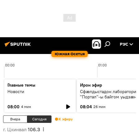
РУС
Южная Осетия
00:00
01:00
Главные темы
Ирон эфир
Новости
Сфæлдыстадон лаборатори
"Портал"-ы байгом уыдзæн
зындгонд нывгæнæг Гасситы
08:00
08:04
4 мин
26 мин
Æхсары куыстыты равдыст
Вчера
Сегодня
К эфиру
г. Цхинвал
106.3