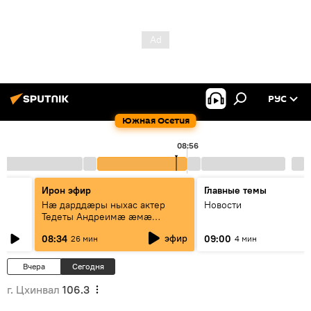
РУС
Южная Осетия
0
08:56
Ирон эфир
Главные темы
Нæ дарддæры ныхас актер
Новости
Тедеты Андреимæ æмæ
рубрикæ "Зæххыл рæстагон
эфир
08:34
09:00
26 мин
4 мин
хæст цыди"
Вчера
Сегодня
г. Цхинвал
106.3