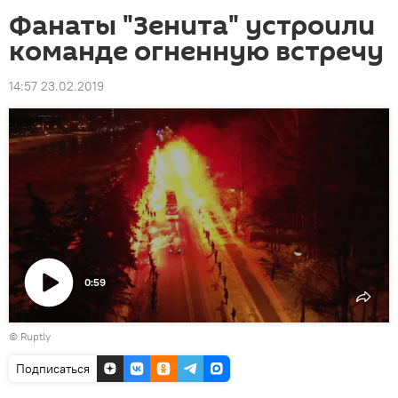
Фанаты "Зенита" устроили
команде огненную встречу
14:57 23.02.2019
0:59
Воспроизвести
©
Ruptly
видео
Подписаться