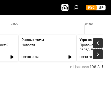
РУС
ИР
03:00
04:00
Главные темы
Утро на Спутнике
зӕгъ"
Новости
Провокации со сто
перед выборами в 
09:00
09:13
3 мин
18 мин
г. Цхинвал
106.3