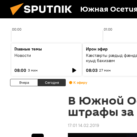
Южная Осети
00:00
01:00
Главные темы
Ирон эфир
Новости
Кæстæрты рæдыд фæнд
куыд бахизæм
08:00
08:03
3 мин
27 мин
Вчера
Сегодня
К эфиру
В Южной О
штрафы за
17:01 14.02.2019