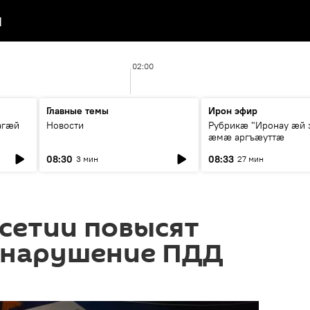
я
02:00
Главные темы
Ирон эфир
агæй
Новости
Рубрикæ "Иронау ӕй 
ӕмӕ аргъӕуттӕ
08:30
08:33
3 мин
27 мин
сетии повысят
 нарушение ПДД