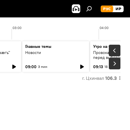
РУС
ИР
03:00
04:00
Главные темы
Утро на Спутнике
зӕгъ"
Новости
Провокации со сто
перед выборами в 
09:00
09:13
3 мин
18 мин
г. Цхинвал
106.3