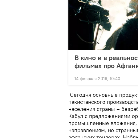
В кино и в реальнос
фильмах про Афган
14 февраля 2019, 10:40
Сегодня основные продукт
пакистанского производст
населения страны – безра
Кабул с предложениями ор
промышленные вложения, 
направлениям, но странны
афганских тендерах. Набл