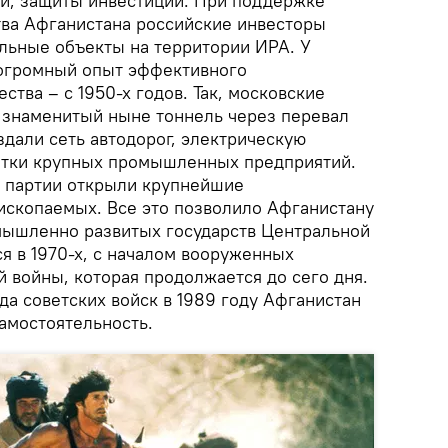
ти, защиты инвестиций. При поддержке
ва Афганистана российские инвесторы
альные объекты на территории ИРА. У
 огромный опыт эффективного
ства – с 1950-х годов. Так, московские
 знаменитый ныне тоннель через перевал
здали сеть автодорог, электрическую
ятки крупных промышленных предприятий.
 партии открыли крупнейшие
скопаемых. Все это позволило Афганистану
мышленно развитых государств Центральной
я в 1970-х, с началом вооруженных
 войны, которая продолжается до сего дня.
да советских войск в 1989 году Афганистан
амостоятельность.