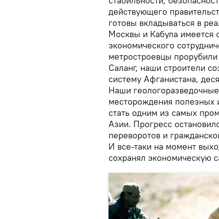
стабильности, безопаснос
действующего правительст
готовы вкладываться в ре
Москвы и Кабула имеется
экономического сотрудниче
метростроевцы прорубили
Саланг, наши строители со
систему Афганистана, дес
Наши геологоразведочные
месторождения полезных и
стать одним из самых про
Азии. Прогресс остановилс
переворотов и гражданской
И все-таки на момент выхо
сохранял экономическую с