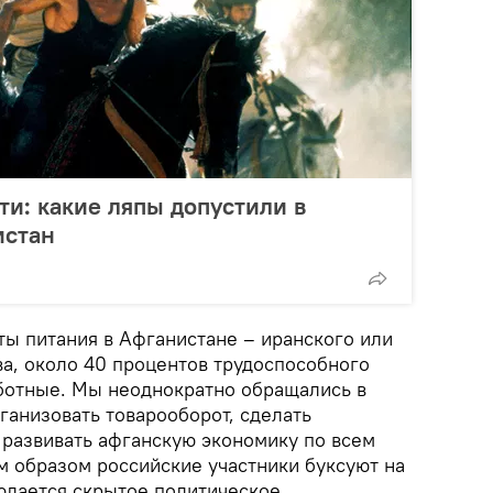
ти: какие ляпы допустили в
истан
ы питания в Афганистане – иранского или
ва, около 40 процентов трудоспособного
ботные. Мы неоднократно обращались в
ганизовать товарооборот, сделать
развивать афганскую экономику по всем
м образом российские участники буксуют на
юдается скрытое политическое