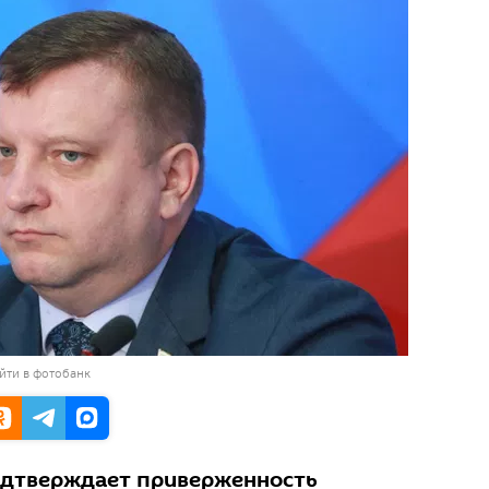
йти в фотобанк
одтверждает приверженность