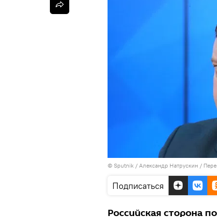
© Sputnik / Александр Натрускин
/
Пере
Подписаться
Российская сторона п