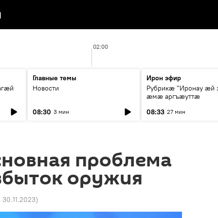
я
02:00
Главные темы
Ирон эфир
агæй
Новости
Рубрикæ "Иронау ӕй 
ӕмӕ аргъӕуттӕ
08:30
08:33
3 мин
27 мин
сновная проблема
збыток оружия
6 30.11.2023
)