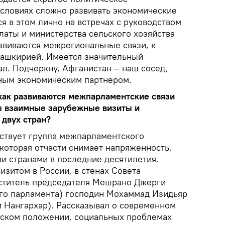
условиях сложно развивать экономические
 в этом лично на встречах с руководством
аты и министерства сельского хозяйства
азвиваются межрегиональные связи, к
 Башкирией. Имеется значительный
л. Подчеркну, Афганистан – наш сосед,
зным экономическим партнером.
как развиваются межпарламентские связи
ы взаимные зарубежные визиты и
 двух стран?
ствует группа межпарламентского
которая отчасти снимает напряженность,
 странами в последние десятилетия.
зитом в России, в стенах Совета
ститель председателя Мешрано Джерги
го парламента) господин Мохаммад Изидьяр
и Нангархар). Рассказывал о современном
еском положении, социальных проблемах