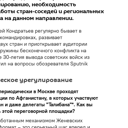
лированию, необходимость
боты стран-соседей и региональных
а на данном направлении.
ей Кондратьев регулярно бывает в
командировках, развивает
вух стран и приоткрывает аудитории
 пружины бесконечного конфликта на
 30-летия вывода советских войск из
ил на вопросы обозревателя Sputnik
ческое урегулирование
периодически в Москве проходят
ии по Афганистану, в которых участвуют
н и даже делегаты "Талибана"*. Как вы
 этой переговорной площадки?
работанным механизмом Женевских
формат – это серьезный шаг вперед и