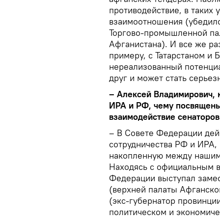
противодействие, в таких 
взаимоотношения (убедился
Торгово-промышленной пал
Афганистана). И все же р
примеру, с Татарстаном и
нереализованный потенциа
друг и может стать серье
– Алексей Владимирович, 
ИРА и РФ, чему посвящен
взаимодействие сенаторов
– В Совете Федерации дей
сотрудничества РФ и ИРА, 
накопленную между нашими
Находясь с официальным ви
Федерации выступал заме
(верхней палаты Афганско
(экс-губернатор провинци
политическом и экономич