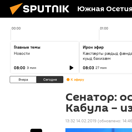
Южная Осети
00:00
01:00
Главные темы
Ирон эфир
Новости
Кæстæрты рæдыд фæнд
куыд бахизæм
08:00
08:03
3 мин
27 мин
Вчера
Сегодня
К эфиру
Сенатор: о
Кабула – и
13:32 14.02.2019
(обновлено:
14:4