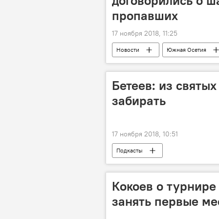
договорились о ша
пропавших
17 ноября 2018, 11:25
Новости
Южная Осетия
Бетеев: из святых
забирать
17 ноября 2018, 10:51
Подкасты
Кокоев о турнире
занять первые ме