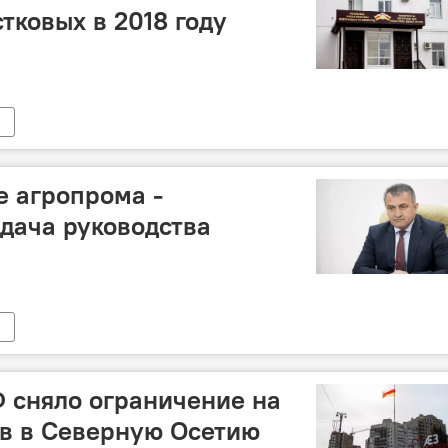
тковых в 2018 году
е агропрома -
адача руководства
 сняло ограничение на
в в Северную Осетию