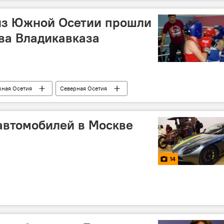
 из Южной Осетии прошли
ва Владикавказа
ная Осетия
Северная Осетия
автомобилей в Москве
14