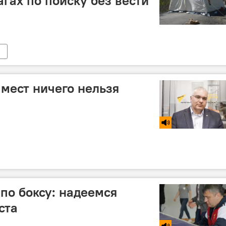
гах по поиску без вести
 мест ничего нельзя
 по боксу: надеемся
ста