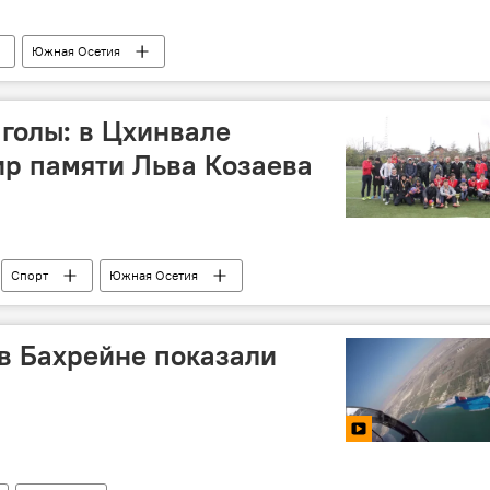
Южная Осетия
 голы: в Цхинвале
р памяти Льва Козаева
Спорт
Южная Осетия
 в Бахрейне показали