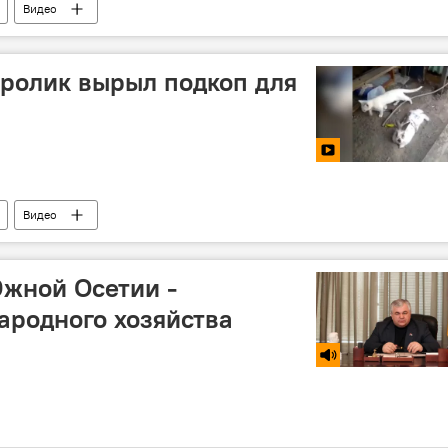
Видео
кролик вырыл подкоп для
Видео
Южной Осетии -
ародного хозяйства