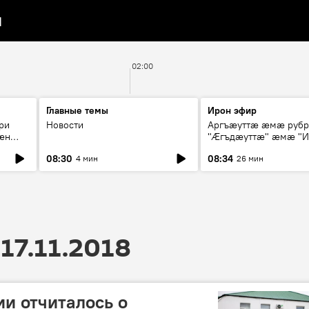
я
02:00
Главные темы
Ирон эфир
ри
Новости
Аргъæуттæ æмæ руб
æн
"Æгъдæуттæ" æмæ "И
иты
зæгъ"
08:30
08:34
4 мин
26 мин
ст
17.11.2018
и отчиталось о