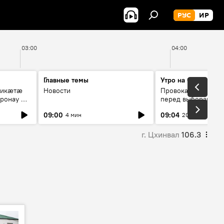
РУС
ИР
03:00
04:00
Главные темы
Утро на Спутнике
рикæтæ
Новости
Провокации со сто
ронау æй
перед выборами в Г
09:00
09:04
4 мин
20 мин
г. Цхинвал
106.3