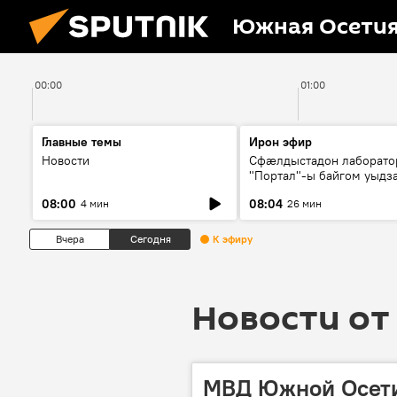
Южная Осети
00:00
01:00
Главные темы
Ирон эфир
Новости
Сфæлдыстадон лаборато
"Портал"-ы байгом уыдз
зындгонд нывгæнæг Гасс
08:00
08:04
4 мин
26 мин
Æхсары куыстыты равды
Вчера
Сегодня
К эфиру
Новости от 
МВД Южной Осети