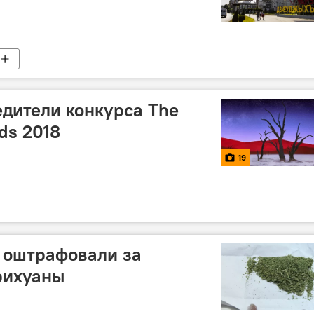
едители конкурса The
ds 2018
19
 оштрафовали за
рихуаны