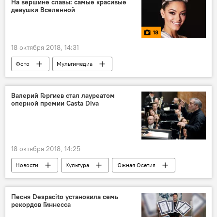
На вершине славы: самые красивые
девушки Вселенной
18
18 октября 2018, 14:31
Фото
Мультимедиа
Валерий Гергиев стал лауреатом
оперной премии Casta Diva
18 октября 2018, 14:25
Новости
Культура
Южная Осетия
Северная Осетия
Песня Despacito установила семь
рекордов Гиннесса