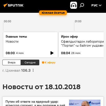
РУС
Южная Осетия
00:00
01:00
Главные темы
Ирон эфир
Новости
Сфæлдыстадон лаборатори
"Портал"-ы байгом уыдзæн
зындгонд нывгæнæг Гасситы
08:00
08:04
4 мин
26 мин
Æхсары куыстыты равдыст
Вчера
Сегодня
К эфиру
г. Цхинвал
106.3
Новости от 18.10.2018
Путин об ответе на ядерный удар:
агрессор сдохнет, а мы попадем в рай