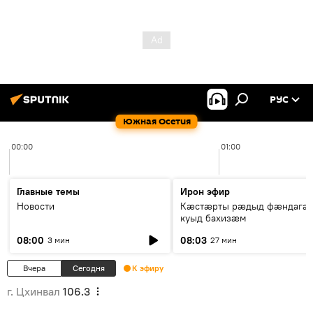
РУС
Южная Осетия
00:00
01:00
Главные темы
Ирон эфир
Новости
Кæстæрты рæдыд фæндагæ
куыд бахизæм
08:00
08:03
3 мин
27 мин
Вчера
Сегодня
К эфиру
г. Цхинвал
106.3