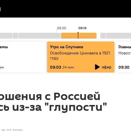
я
09:00
09:14
темы
Утро на Спутнике
Главн
Освобождение Цхинвала в 1921
Новос
году
эфир
09:03
09:30
мин
24 мин
ошения с Россией
ь из-за "глупости"
3 16.07.2018
)