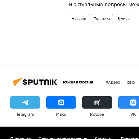
и актуальные вопросы меж
Новости
Политика
В мире
Южная Осетия
РАДИО
СВО
Telegram
Макс
Rutube
VK
О проекте
Правила использования
Контакты
Реклама