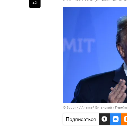
© Sputnik / Алексей Витвицкий
/
Перейт
Подписаться