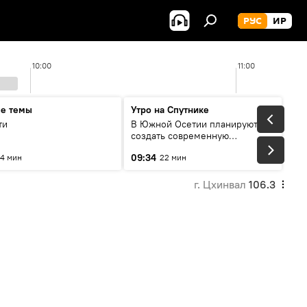
РУС
ИР
10:00
11:00
ые темы
Утро на Спутнике
ти
В Южной Осетии планируют
создать современную
цифровую среду
09:34
4 мин
22 мин
г. Цхинвал
106.3