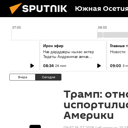
Южная Осети
07:00
08:00
ы
Ирон эфир
Главные 
Нæ дарддæры ныхас актер
Новости
Тедеты Андреимæ æмæ
рубрикæ "Зæххыл рæстагон
08:34
09:00
26 мин
3 
хæст цыди"
Вчера
Сегодня
Трамп: отн
испортилис
Америки
09:57 16.07.2018
(обновлено:
10:1