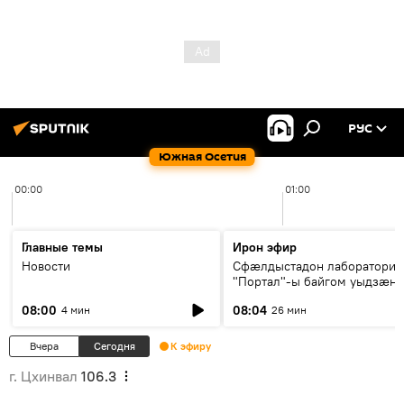
РУС
Южная Осетия
00:00
01:00
Главные темы
Ирон эфир
Новости
Сфæлдыстадон лаборатори
"Портал"-ы байгом уыдзæн
зындгонд нывгæнæг Гасситы
08:00
08:04
4 мин
26 мин
Æхсары куыстыты равдыст
Вчера
Сегодня
К эфиру
г. Цхинвал
106.3