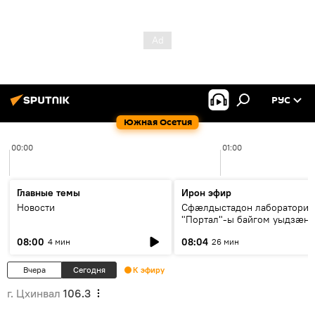
РУС
Южная Осетия
00:00
01:00
Главные темы
Ирон эфир
Новости
Сфæлдыстадон лаборатори
"Портал"-ы байгом уыдзæн
зындгонд нывгæнæг Гасситы
08:00
08:04
4 мин
26 мин
Æхсары куыстыты равдыст
Вчера
Сегодня
К эфиру
г. Цхинвал
106.3