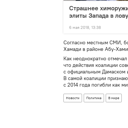
Страшнее химоружия
элиты Запада в лов
6 мая 2018, 13:38
Согласно местным СМИ, б
Хамади в районе Абу-Хами
Как неоднократно отмечал
что действия коалиции со
с официальным Дамаском 
В самой коалиции признают
с 2014 года погибли как 
Новости
Политика
В мире