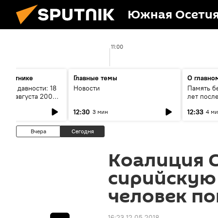
Южная Осети
11:00
а Спутнике
Главные темы
О главно
рока давности: 18
Новости
Память бе
ойны августа 2008
лет посл
года. Ч. 2
12:30
12:33
3 мин
4 м
Вчера
Сегодня
Коалиция 
сирийскую 
человек по
16:23 12.05.2018