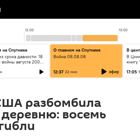
я
12:00
13:00
м на Спутнике
О главном на Спутнике
В цен
з срока давности: 18
Война 08.08.08
В Цхи
е войны августа 2008
книгу
колли
эфир
12:37
17:05
ин
22 мин
США разбомбила
деревню: восемь
гибли