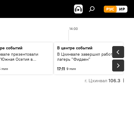
РУС
ИР
14:00
тре событий
В центре событий
нвале презентовали
В Цхинвале завершил работу
 "Южная Осетия в
лагерь "Фидаен"
зиях иностранных СМИ"
17:11
5 мин
9 мин
г. Цхинвал
106.3