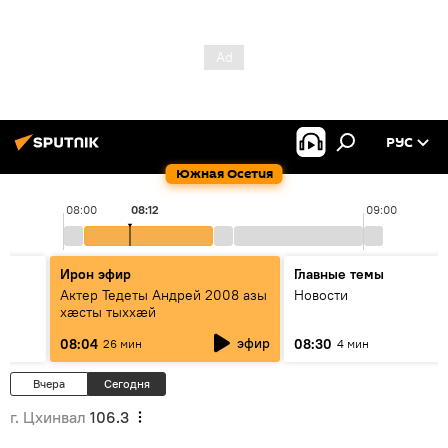
РУС
Южная Осетия
08:00
08:12
09:00
Ирон эфир
Главные темы
Актер Тедеты Андрей 2008 азы
Новости
хæсты тыххæй
эфир
08:04
08:30
26 мин
4 мин
Вчера
Сегодня
г. Цхинвал
106.3