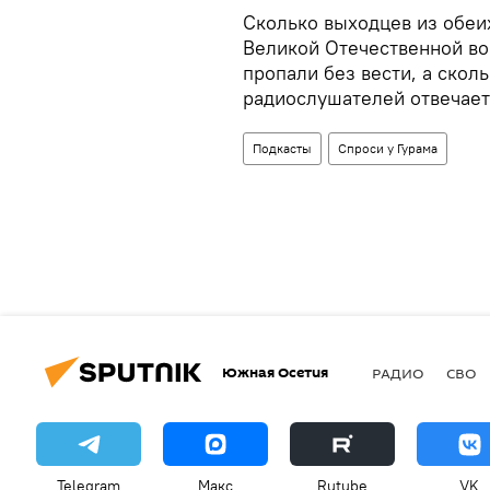
Сколько выходцев из обеи
Великой Отечественной во
пропали без вести, а скол
радиослушателей отвечает
Подкасты
Спроси у Гурама
Южная Осетия
РАДИО
СВО
Telegram
Макс
Rutube
VK