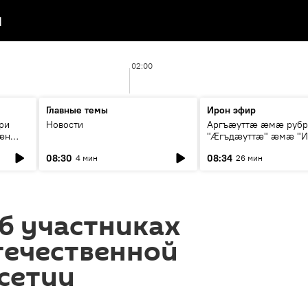
я
02:00
Главные темы
Ирон эфир
ри
Новости
Аргъæуттæ æмæ руб
æн
"Æгъдæуттæ" æмæ "И
иты
зæгъ"
08:30
08:34
4 мин
26 мин
ст
б участниках
течественной
сетии