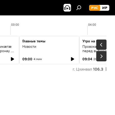
РУС
ИР
03:00
04:00
Главные темы
Утро на Спутнике
рикæтæ
Новости
Провокации со сто
ронау æй
перед выборами в Г
09:00
09:04
4 мин
20 мин
г. Цхинвал
106.3