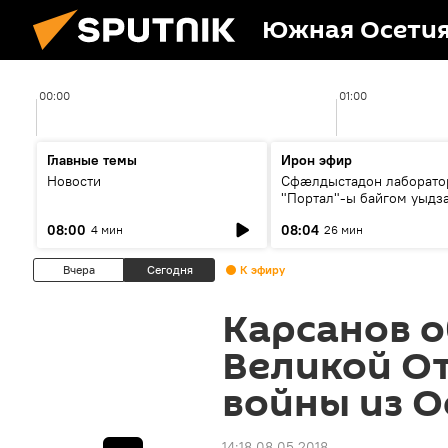
Южная Осети
00:00
01:00
Главные темы
Ирон эфир
Новости
Сфæлдыстадон лаборато
"Портал"-ы байгом уыдз
зындгонд нывгæнæг Гасс
08:00
08:04
4 мин
26 мин
Æхсары куыстыты равды
Вчера
Сегодня
К эфиру
Карсанов о
Великой О
войны из О
14:18 08.05.2018