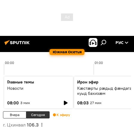
РУС
Южная Осетия
00:00
01:00
Главные темы
Ирон эфир
Новости
Кæстæрты рæдыд фæндагæ
куыд бахизæм
08:00
08:03
3 мин
27 мин
Вчера
Сегодня
К эфиру
г. Цхинвал
106.3