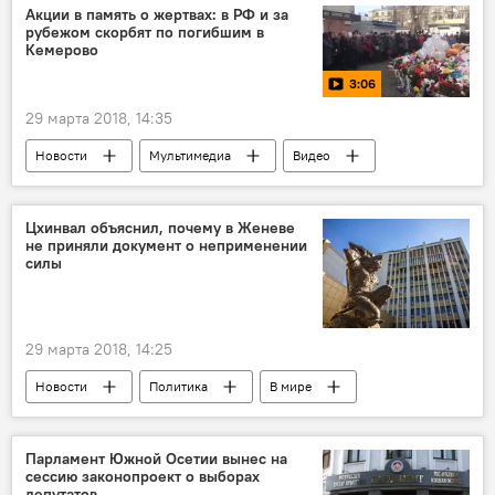
Акции в память о жертвах: в РФ и за
рубежом скорбят по погибшим в
Кемерово
3:06
29 марта 2018, 14:35
Новости
Мультимедиа
Видео
Цхинвал объяснил, почему в Женеве
не приняли документ о неприменении
силы
29 марта 2018, 14:25
Новости
Политика
В мире
Южная Осетия
Парламент Южной Осетии вынес на
сессию законопроект о выборах
депутатов