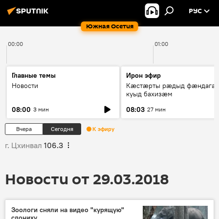
РУС
Южная Осетия
00:00
01:00
Главные темы
Ирон эфир
Новости
Кæстæрты рæдыд фæндагæ
куыд бахизæм
08:00
08:03
3 мин
27 мин
Вчера
Сегодня
К эфиру
г. Цхинвал
106.3
Новости от 29.03.2018
Зоологи сняли на видео "курящую"
слониху‍