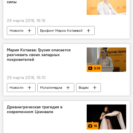
силы
29 марта 2018, 16:16
Новости
Брифинг Марии Котаевой
Политика
Пресс-центр
Южная Осетия
Мария Котаева: Грузия опасается
разгневать своих западных
покровителей
3:19
29 марта 2018, 16:10
Новости
Мультимедиа
Видео
Брифинг Марии Котаевой
Пресс-центр
Древнегреческая трагедия в
современном Цхинвале
16