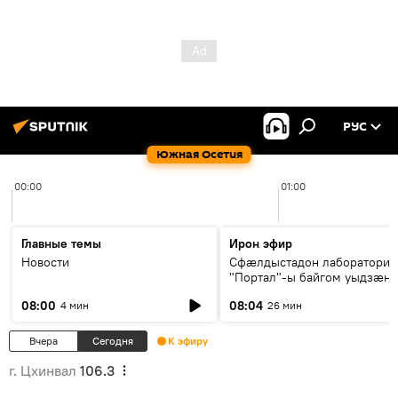
РУС
Южная Осетия
00:00
01:00
Главные темы
Ирон эфир
Новости
Сфæлдыстадон лаборатори
"Портал"-ы байгом уыдзæн
зындгонд нывгæнæг Гасситы
08:00
08:04
4 мин
26 мин
Æхсары куыстыты равдыст
Вчера
Сегодня
К эфиру
г. Цхинвал
106.3