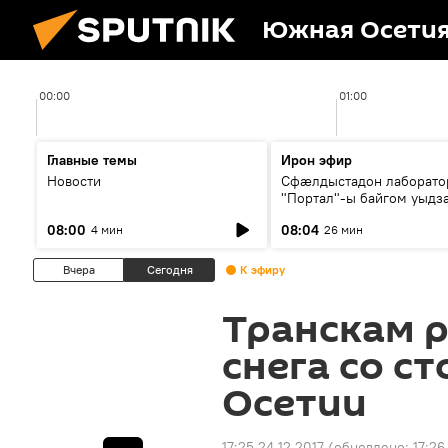
Южная Осети
00:00
01:00
Главные темы
Ирон эфир
Новости
Сфæлдыстадон лаборато
"Портал"-ы байгом уыдз
зындгонд нывгæнæг Гасс
08:00
08:04
4 мин
26 мин
Æхсары куыстыты равды
Вчера
Сегодня
К эфиру
Транскам р
снега со 
Осетии
17:25 24.12.2017
(обновлено:
17:26