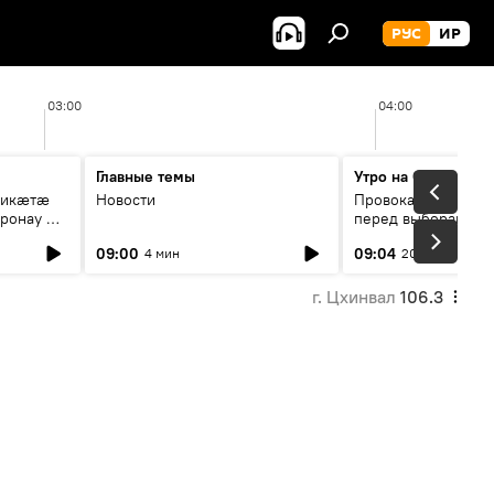
РУС
ИР
03:00
04:00
Главные темы
Утро на Спутнике
рикæтæ
Новости
Провокации со сто
ронау æй
перед выборами в Г
09:00
09:04
4 мин
20 мин
г. Цхинвал
106.3