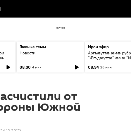
я
02:00
Главные темы
Ирон эфир
ри
Новости
Аргъæуттæ æмæ руб
æн
"Æгъдæуттæ" æмæ "И
иты
зæгъ"
08:30
08:34
4 мин
26 мин
ст
асчистили от
стороны Южной
 24.12.2017
)