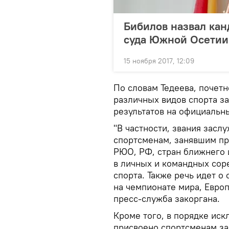
Бибилов назвал кан
суда Южной Осетии
15 ноября 2017, 12:09
По словам Тедеева, почет
различных видов спорта з
результатов на официальн
"В частности, звания зас
спортсменам, занявшим пр
РЮО, РФ, стран ближнего 
в личных и командных сор
спорта. Также речь идет о
на чемпионате мира, Евро
пресс-служба закоргана.
Кроме того, в порядке ис
присвоено спортсменам за