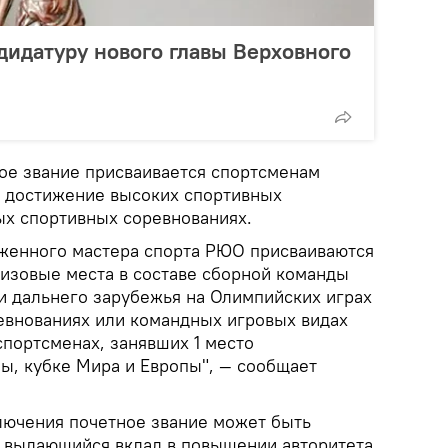
дидатуру нового главы Верховного
ное звание присваивается спортсменам
а достижение высоких спортивных
ых спортивных соревнованиях.
луженного мастера спорта РЮО присваиваются
изовые места в составе сборной команды
и дальнего зарубежья на Олимпийских играх
евнованиях или командных игровых видах
 спортсменах, занявших 1 место
пы, кубке Мира и Европы", — сообщает
ключения почетное звание может быть
 выдающийся вклад в повышении авторитета