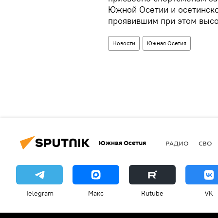
Южной Осетии и осетинско
проявившим при этом высо
Новости
Южная Осетия
Южная Осетия
РАДИО
СВО
Telegram
Макс
Rutube
VK