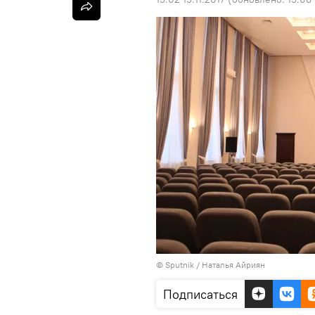
© Sputnik / Наталья Айриян
Подписаться