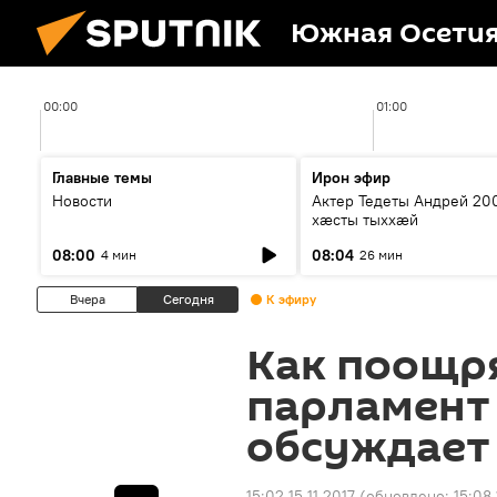
Южная Осети
00:00
01:00
Главные темы
Ирон эфир
Новости
Актер Тедеты Андрей 20
хæсты тыххæй
08:00
08:04
4 мин
26 мин
Вчера
Сегодня
К эфиру
Как поощр
парламент
обсуждает
15:02 15.11.2017
(обновлено:
15:08 