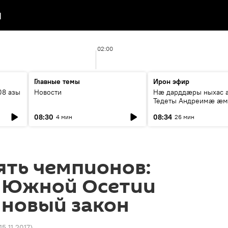
я
02:00
Главные темы
Ирон эфир
08 азы
Новости
Нæ дарддæры ныхас 
Тедеты Андреимæ æ
рубрикæ "Зæххыл рæ
08:30
08:34
4 мин
26 мин
хæст цыди"
ять чемпионов:
 Южной Осетии
 новый закон
15.11.2017
)