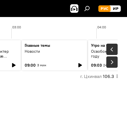
РУС
ИР
03:00
04:00
Главные темы
Утро на Спутнике
актер
Новости
Освобождение Цхин
мæ
году
стагон
09:00
09:03
3 мин
24 мин
г. Цхинвал
106.3