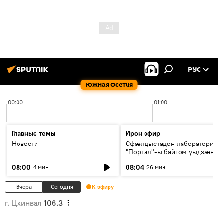
РУС
Южная Осетия
00:00
01:00
Главные темы
Ирон эфир
Новости
Сфæлдыстадон лаборатори
"Портал"-ы байгом уыдзæн
зындгонд нывгæнæг Гасситы
08:00
08:04
4 мин
26 мин
Æхсары куыстыты равдыст
Вчера
Сегодня
К эфиру
г. Цхинвал
106.3