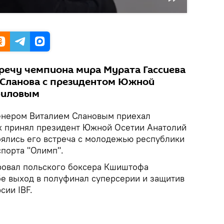
тречу чемпиона мира Мурата Гассиева
я Сланова с президентом Южной
биловым
ренером Виталием Слановым приехал
 их принял президент Южной Осетии Анатолий
оялись его встреча с молодежью республики
спорта "Олимп".
ировал польского боксера Кшиштофа
бе выход в полуфинал суперсерии и защитив
сии IBF.