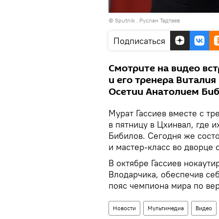
Воспроизвести
© Sputnik . Руслан Тадтаев
видео
Подписаться
Смотрите на видео вс
и его тренера Витали
Осетии Анатолием Би
Мурат Гассиев вместе с т
в пятницу в Цхинвал, где
Бибилов. Сегодня же сост
и мастер-класс во дворце 
В октябре Гассиев нокаут
Влодарчика, обеспечив се
пояс чемпиона мира по вер
Новости
Мультимедиа
Видео