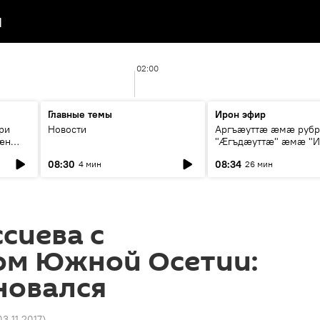
я
02:00
Главные темы
Ирон эфир
ри
Новости
Аргъæуттæ æмæ руб
æн
"Æгъдæуттæ" æмæ "И
иты
зæгъ"
08:30
08:34
4 мин
26 мин
ст
ссиева с
ом Южной Осетии:
новался
03.11.2017
)