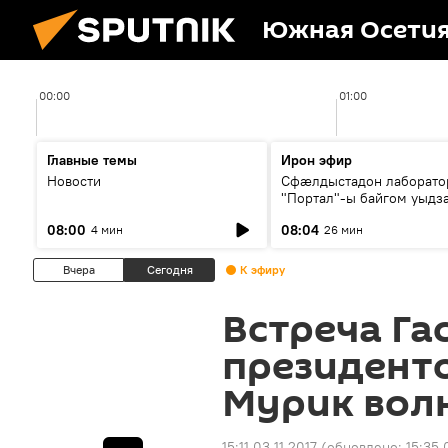
Южная Осети
00:00
01:00
Главные темы
Ирон эфир
Новости
Сфæлдыстадон лаборато
"Портал"-ы байгом уыдз
зындгонд нывгæнæг Гасс
08:00
08:04
4 мин
26 мин
Æхсары куыстыты равды
Вчера
Сегодня
К эфиру
Встреча Га
президент
Мурик вол
15:11 03.11.2017
(обновлено:
15:35 