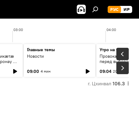
РУС
ИР
03:00
04:00
Главные темы
Утро на Спутнике
рикæтæ
Новости
Провокации со сто
ронау æй
перед выборами в Г
09:00
09:04
4 мин
20 мин
г. Цхинвал
106.3