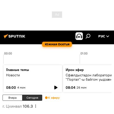
РУС
Южная Осетия
00:00
01:00
Главные темы
Ирон эфир
Новости
Сфæлдыстадон лаборатори
"Портал"-ы байгом уыдзæн
зындгонд нывгæнæг Гасситы
08:00
08:04
4 мин
26 мин
Æхсары куыстыты равдыст
Вчера
Сегодня
К эфиру
г. Цхинвал
106.3