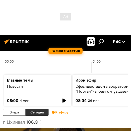
РУС
Южная Осетия
00:00
01:00
Главные темы
Ирон эфир
Новости
Сфæлдыстадон лаборатори
"Портал"-ы байгом уыдзæн
зындгонд нывгæнæг Гасситы
08:00
08:04
4 мин
26 мин
Æхсары куыстыты равдыст
Вчера
Сегодня
К эфиру
г. Цхинвал
106.3