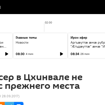
я
02:00
Главные темы
Ирон эфир
ри
Новости
Аргъæуттæ æмæ руб
æн
"Æгъдæуттæ" æмæ "И
иты
зæгъ"
08:30
08:34
4 мин
26 мин
ст
ер в Цхинвале не
с прежнего места
0 28.09.2017
)