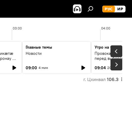
РУС
ИР
03:00
04:00
Главные темы
Утро на Спутнике
рикæтæ
Новости
Провокации со сто
ронау æй
перед выборами в Г
09:00
09:04
4 мин
20 мин
г. Цхинвал
106.3