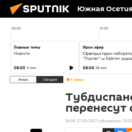
Южная Осети
00:00
01:00
Главные темы
Ирон эфир
Новости
Сфæлдыстадон лаборато
"Портал"-ы байгом уыдз
зындгонд нывгæнæг Гасс
08:00
08:04
4 мин
26 мин
Æхсары куыстыты равды
Вчера
Сегодня
К эфиру
Тубдиспанс
перенесут 
16:06 27.09.2017
(обновлено:
13:3