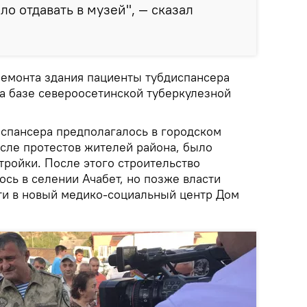
о отдавать в музей", — сказал
 ремонта здания пациенты тубдиспансера
на базе североосетинской туберкулезной
испансера предполагалось в городском
осле протестов жителей района, было
тройки. После этого строительство
сь в селении Ачабет, но позже власти
ти в новый медико-социальный центр Дом