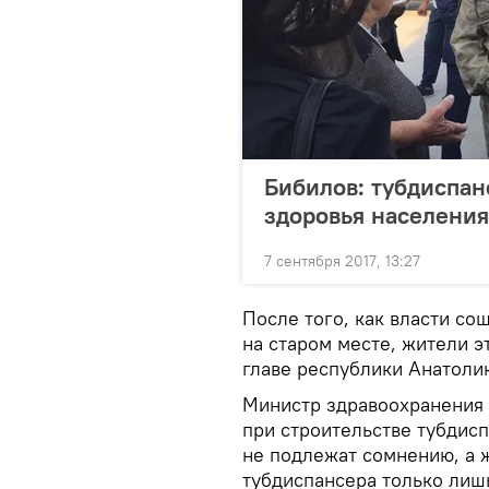
Бибилов: тубдиспан
здоровья населения
7 сентября 2017, 13:27
После того, как власти со
на старом месте, жители 
главе республики Анатоли
Министр здравоохранения 
при строительстве тубдис
не подлежат сомнению, а 
тубдиспансера только лишь