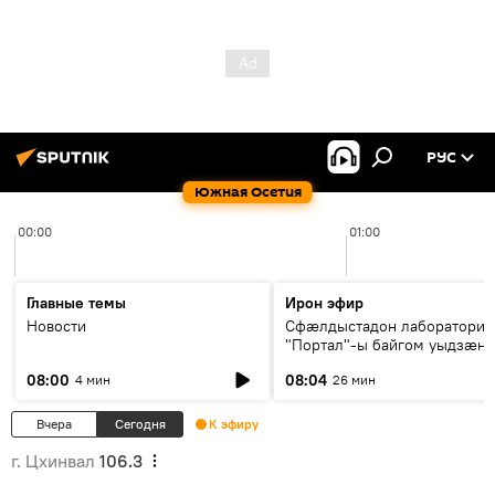
РУС
Южная Осетия
00:00
01:00
Главные темы
Ирон эфир
Новости
Сфæлдыстадон лаборатори
"Портал"-ы байгом уыдзæн
зындгонд нывгæнæг Гасситы
08:00
08:04
4 мин
26 мин
Æхсары куыстыты равдыст
Вчера
Сегодня
К эфиру
г. Цхинвал
106.3