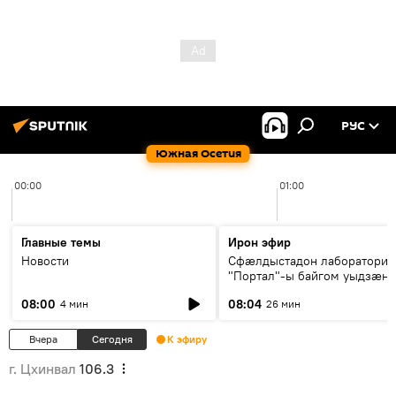
РУС
Южная Осетия
00:00
01:00
Главные темы
Ирон эфир
Новости
Сфæлдыстадон лаборатори
"Портал"-ы байгом уыдзæн
зындгонд нывгæнæг Гасситы
08:00
08:04
4 мин
26 мин
Æхсары куыстыты равдыст
Вчера
Сегодня
К эфиру
г. Цхинвал
106.3